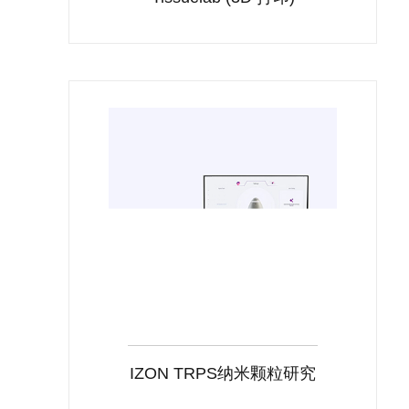
Tissuelab (3D 打印)