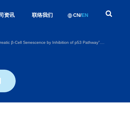
司资讯
联络我们
CN
/
EN
 Senescence by Inhibition of p53 Pathway”....
闻