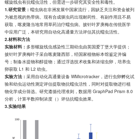
螺旋线虫有抗蠕虫活性，但需进一步研究其安全性和毒性。
1.研究背景：
蠕虫病在非洲发展中国家流行，因缺乏关注和资金被列
为被忽视的热带病。现有合成驱虫药出现耐药性、有副作用且不易
获取，喀麦隆当地常用草药治疗蠕虫病。披针叶罗庚梅在传统医学
中应用广泛，本研究用自动化高通量方法评估其抗蠕虫活性。
2.材料和方法
实验材料：
多形螺旋线虫感染性三期幼虫由英国爱丁堡大学提供；
披针叶罗庚梅叶子采自喀麦隆西部，经国家植物标本馆鉴定并编
号；制备水提物和醇提物；通过浮选技术收集和浓缩虫卵，培养虫
卵获取 L1 和 L2 幼虫。
实验方法：
采用自动化高通量设备 WMicrotracker，进行虫卵孵化试
验和幼虫运动性测定评估提取物抗蠕虫活性，同时对提取物进行植
物化学成分筛选。研究遵循伦理准则，数据用 GraphPad Prism 8.0
分析，计算半数抑制浓度（）评估抗蠕虫效果。
3.实验结果