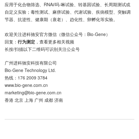
水提物和醇提物对多形螺旋线虫 L2 幼虫运动抑制率：
横坐标为提取
物浓度及对照，纵坐标为幼虫运动抑制率。5mg/mL 时，水提物和
醇提物抑制率分别为 93.33±5.77 和 100±0.0 ，差异显著，蒸馏水
和 1.5% DMSO 无抑制作用，左旋咪唑抑制率 100%，体现提取物
对 L2 幼虫运动抑制效果及浓度依赖关系。