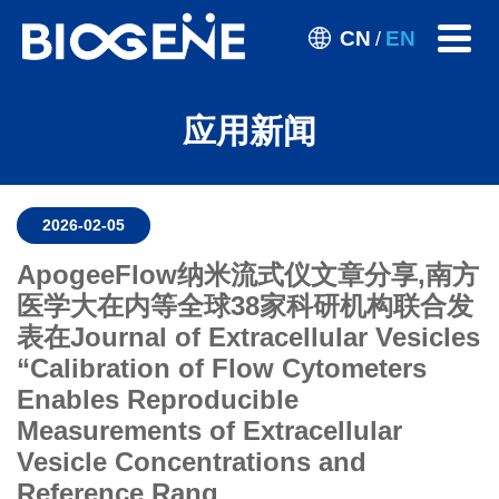
CN
EN
/
应用新闻
2026-02-05
ApogeeFlow纳米流式仪文章分享,南方
医学大在内等全球38家科研机构联合发
表在Journal of Extracellular Vesicles
“Calibration of Flow Cytometers
Enables Reproducible
Measurements of Extracellular
Vesicle Concentrations and
Reference Rang