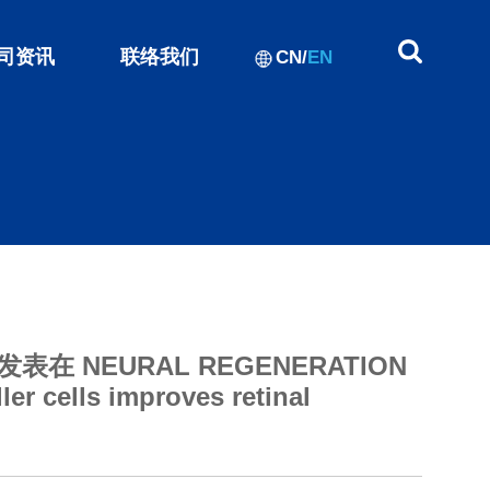
司资讯
联络我们
CN
/
EN
NEURAL REGENERATION
r cells improves retinal