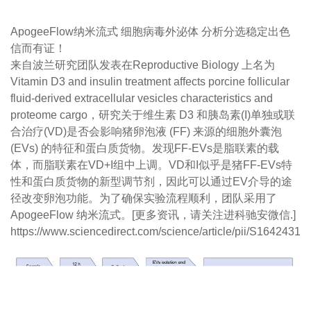
ApogeeFlow纳米流式 细胞病毒外泌体 分析分选稳定出色
信而有证！
来自波兰研究团队发表在Reproductive Biology 上名为
Vitamin D3 and insulin treatment affects porcine follicular
fluid-derived extracellular vesicles characteristics and
proteome cargo，研究关于维生素 D3 和胰岛素(I)单独或联
合治疗(VD)是否会影响猪卵泡液 (FF) 来源的细胞外囊泡
(EVs) 的特征和蛋白质货物。发现FF-EVs是脂联素的载
体，而脂联素在VD+I组中上调。VD和I似乎是猪FF-EVs特
性和蛋白质货物的新型调节剂，因此可以通过EV介导的途
径改变卵泡功能。为了确保实验流程顺利，团队采用了
ApogeeFlow 纳米流式。[更多资讯，请关注进科驰安微信.]
https://www.sciencedirect.com/science/article/pii/S164243