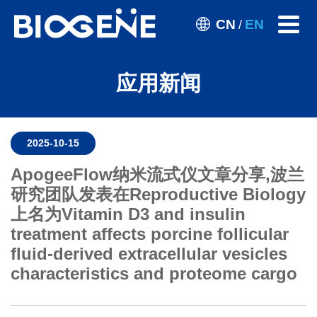
CN
EN
/
应用新闻
2025-10-15
ApogeeFlow纳米流式仪文章分享,波兰
研究团队发表在Reproductive Biology
上名为Vitamin D3 and insulin
treatment affects porcine follicular
fluid-derived extracellular vesicles
characteristics and proteome cargo