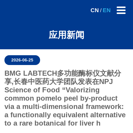
CN
EN
/
应用新闻
2026-06-25
BMG LABTECH多功能酶标仪文献分
享,长春中医药大学团队发表在NPJ
Science of Food “Valorizing
common pomelo peel by-product
via a multi-dimensional framework:
a functionally equivalent alternative
to a rare botanical for liver h