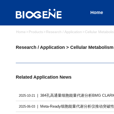
Home
Home
Products
Research / Application
Cellular Metaboli
Research / Application > Cellular Metabolism
Related Application News
| 384孔高通量细胞能量代谢分析BMG CLA
2025-10-21
| Meta-Ready细胞能量代谢分析仪推动突
2025-06-03