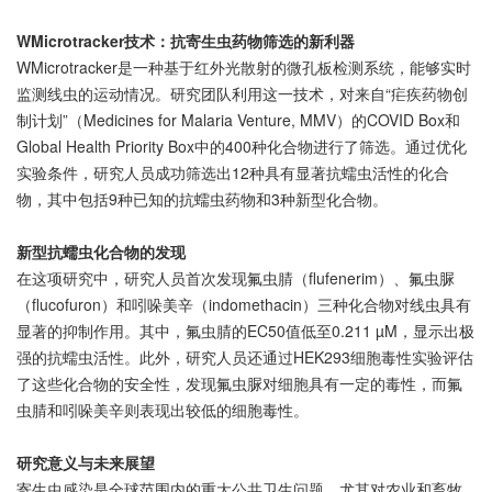
WMicrotracker技术：抗寄生虫药物筛选的新利器
WMicrotracker是一种基于红外光散射的微孔板检测系统，能够实时
监测线虫的运动情况。研究团队利用这一技术，对来自“疟疾药物创
制计划”（Medicines for Malaria Venture, MMV）的COVID Box和
Global Health Priority Box中的400种化合物进行了筛选。通过优化
实验条件，研究人员成功筛选出12种具有显著抗蠕虫活性的化合
物，其中包括9种已知的抗蠕虫药物和3种新型化合物。
新型抗蠕虫化合物的发现
在这项研究中，研究人员首次发现氟虫腈（flufenerim）、氟虫脲
（flucofuron）和吲哚美辛（indomethacin）三种化合物对线虫具有
显著的抑制作用。其中，氟虫腈的EC50值低至0.211 µM，显示出极
强的抗蠕虫活性。此外，研究人员还通过HEK293细胞毒性实验评估
了这些化合物的安全性，发现氟虫脲对细胞具有一定的毒性，而氟
虫腈和吲哚美辛则表现出较低的细胞毒性。
研究意义与未来展望
寄生虫感染是全球范围内的重大公共卫生问题，尤其对农业和畜牧